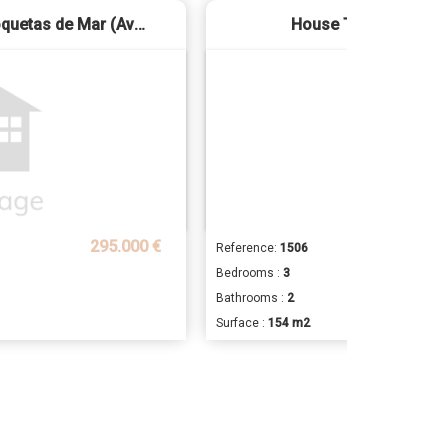
House Type Duplex - Roquetas de Mar (Avenida Juan Carlos)
House Type Duplex - 
295.000 €
Reference:
1506
Bedrooms :
3
Bathrooms :
2
Surface :
154 m2