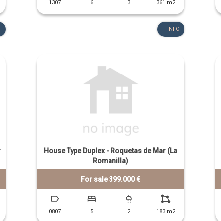
1307
6
3
361 m2
O
+ INFO
r
House Type Duplex - Roquetas de Mar (La
Romanilla)
For sale 399.000 €
0807
5
2
183 m2