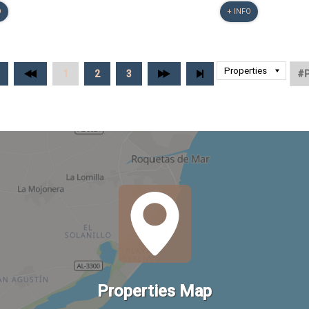
O
+ INFO
1
2
3
Properties Map