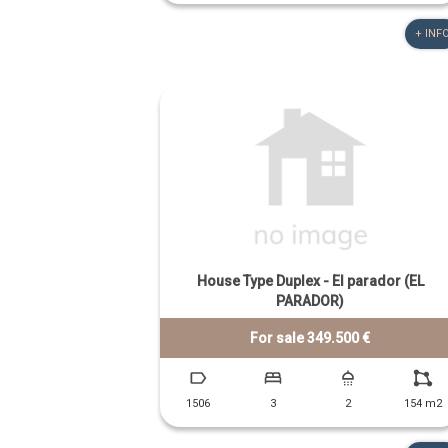
+ INF
House Type Duplex - El parador (EL
PARADOR)
For sale 349.500 €
1506
3
2
154 m2