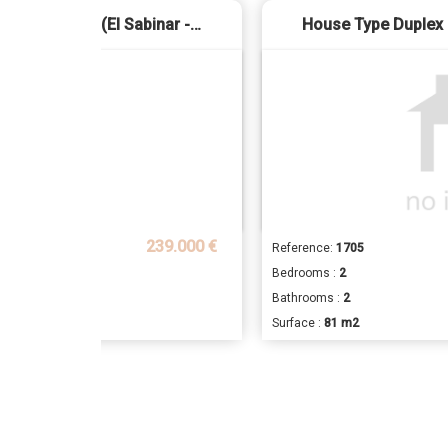
Apartment - Roquetas de Mar (El Sabinar - Urbanizaciones - Las Marinas)
239.000 €
Reference:
1705
Bedrooms :
2
Bathrooms :
2
Surface :
81 m2