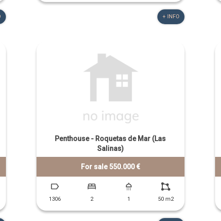
O
+ INFO
Penthouse - Roquetas de Mar (Las
Salinas)
For sale 550.000 €
1306
2
1
50 m2