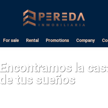
For sale
Rental
Promotions
Company
Co
Encontramos la cas
de tus sueños