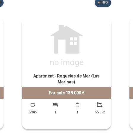
O
+ INFO
Apartment - Roquetas de Mar (Las
Marinas)
For sale 138.000 €
2905
1
1
55 m2