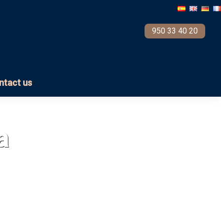
950 33 40 20
ntact us
a