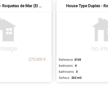
House Type Duplex - Roquetas de Mar (El Sabinar - Urbanizaciones - Las Marinas)
275.000 €
Reference:
3103
Bedrooms :
4
Bathrooms :
3
Surface :
262 m2