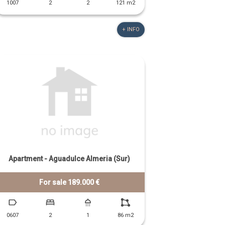
1007
2
2
121 m2
+ INFO
Apartment - Aguadulce Almeria (Sur)
For sale 189.000 €
0607
2
1
86 m2