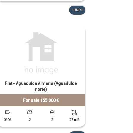
+ INFO
Flat - Aguadulce Almeria (Aguadulce
norte)
For sale 155.000 €
0906
2
2
77 m2